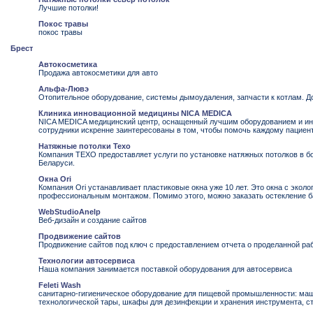
Лучшие потолки!
Покос травы
покос травы
Брест
Автокосметика
Продажа автокосметики для авто
Альфа-Лювэ
Отопительное оборудование, системы дымоудаления, запчасти к котлам. До
Клиника инновационной медицины NICA MEDICA
NICA MEDICA медицинский центр, оснащенный лучшим оборудованием и и
сотрудники искренне заинтересованы в том, чтобы помочь каждому пациен
Натяжные потолки Техо
Компания TEXO предоставляет услуги по установке натяжных потолков в б
Беларуси.
Окна Ori
Компания Ori устанавливает пластиковые окна уже 10 лет. Это окна с экол
профессиональным монтажом. Помимо этого, можно заказать остекление б
WebStudioAnelp
Веб-дизайн и создание сайтов
Продвижение сайтов
Продвижение сайтов под ключ с предоставлением отчета о проделанной ра
Технологии автосервиса
Наша компания занимается поставкой оборудования для автосервиса
Feleti Wash
санитарно-гигиеническое оборудование для пищевой промышленности: ма
технологической тары, шкафы для дезинфекции и хранения инструмента, с