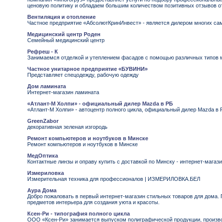
ценовую политику и обладаем большим количеством позитивных отзывов от
Вентиляция и отопление
Частное предприятие «АбсолютКринИнвест» - является дилером многих са
Медицинский центр Роден
Семейный медицинский центр
Рефреш - К
Занимаемся отделкой и утеплением фасадов с помощью различных типов 
Частное унитарное предприятие «БУВИНИ»
Представляет спецодежду, рабочую одежду
Дом ламината
Интернет-магазин ламината
«Атлант-М Холпи» - официальный дилер Mazda в РБ
«Атлант-М Холпи» - автоцентр полного цикла, официальный дилер Mazda в 
GreenZabor
декоративная зеленая изгородь
Ремонт компьютеров и ноутбуков в Минске
Ремонт компьютеров и ноутбуков в Минске
МедОптика
Контактные линзы и оправу купить с доставкой по Минску - интернет-мага
Измериловка
Измерительная техника для профессионалов | ИЗМЕРИЛОВКА.БЕЛ
Аура Дома
Добро пожаловать в первый интернет-магазин стильных товаров для дома.
предметов интерьера для создания уюта и красоты.
Ксен-Ри - типография полного цикла
ООО «Ксен-Ри» занимается выпуском полиграфической продукции, произво