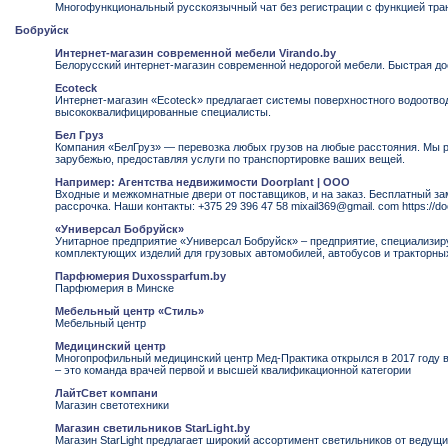
Многофункциональный русскоязычный чат без регистрации с функцией тран
Бобруйск
Интернет-магазин современной мебели Virando.by
Белорусский интернет-магазин современной недорогой мебели. Быстрая до
Ecoteck
Интернет-магазин «Ecoteck» предлагает системы поверхностного водоотво
высококвалифицированные специалисты.
Бел Груз
Компания «БелГруз» — перевозка любых грузов на любые расстояния. Мы р
зарубежью, предоставляя услуги по транспортировке ваших вещей.
Например: Агентства недвижимости Doorplant | ООО
Входные и межкомнатные двери от поставщиков, и на заказ. Бесплатный зам
рассрочка. Наши контакты: +375 29 396 47 58 mixail369@gmail. com https://doo
«Универсал Бобруйск»
Унитарное предприятие «Универсал Бобруйск» – предприятие, специализир
комплектующих изделий для грузовых автомобилей, автобусов и тракторны
Парфюмерия Duxossparfum.by
Парфюмерия в Минске
Мебельный центр «Стиль»
Мебельный центр
Медицинский центр
Многопрофильный медицинский центр Мед-Практика открылся в 2017 году 
– это команда врачей первой и высшей квалификационной категории
ЛайтСвет компани
Магазин светотехники
Магазин светильников StarLight.by
Магазин StarLight предлагает широкий ассортимент светильников от ведущи