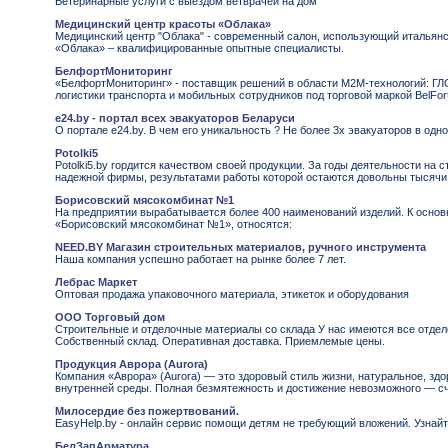
Ветеринарные услуги с выездом ветврачей на дом
Медицинский центр красоты «Облака»
Медицинский центр "Облака" - современный салон, использующий итальян
«Облака» – квалифицированные опытные специалисты.
БелфортМониторинг
«БелфортМониторинг» - поставщик решений в области М2М-технологий: Г
логистики транспорта и мобильных сотрудников под торговой маркой BelFort
e24.by - портал всех эвакуаторов Беларуси
О портале e24.by. В чем его уникальность ? Не более 3х эвакуаторов в одн
Potolki5
Рotolki5.by гордится качеством своей продукции. За годы деятельности на
надежной фирмы, результатами работы которой остаются довольны тысячи 
Борисовский мясокомбинат №1
На предприятии вырабатывается более 400 наименований изделий. К осно
«Борисовский мясокомбинат №1», относятся:
NEED.BY Магазин строительных материалов, ручного инструмента
Наша компания успешно работает на рынке более 7 лет.
Лебрас Маркет
Оптовая продажа упаковочного материала, этикеток и оборудования
ООО Торговый дом
Строительные и отделочные материалы со склада У нас имеются все отдел
Собственный склад. Оперативная доставка. Приемлемые цены.
Продукция Аврора (Aurora)
Компания «Аврора» (Aurora) — это здоровый стиль жизни, натуральное, здо
внутренней среды. Полная безмятежность и достижение невозможного — сч
Милосердие без пожертвований.
EasyHelp.by - онлайн сервис помощи детям не требующий вложений. Узнайте
БелЗапАрматура