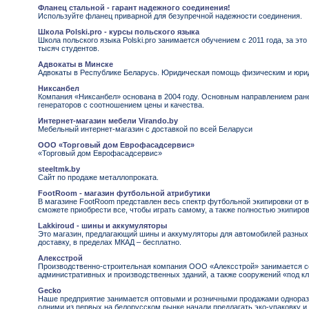
Фланец стальной - гарант надежного соединения!
Используйте фланец приварной для безупречной надежности соединения.
Школа Polski.pro - курсы польского языка
Школа польского языка Polski.pro занимается обучением с 2011 года, за эт
тысяч студентов.
Адвокаты в Минске
Адвокаты в Республике Беларусь. Юридическая помощь физическим и юри
Никсанбел
Компания «Никсанбел» основана в 2004 году. Основным направлением ран
генераторов с соотношением цены и качества.
Интернет-магазин мебели Virando.by
Мебельный интернет-магазин с доставкой по всей Беларуси
ООО «Торговый дом Еврофасадсервис»
«Торговый дом Еврофасадсервис»
steeltmk.by
Сайт по продаже металлопроката.
FootRoom - магазин футбольной атрибутики
В магазине FootRoom представлен весь спектр футбольной экипировки от 
сможете приобрести все, чтобы играть самому, а также полностью экипиро
Lakkiroud - шины и аккумуляторы
Это магазин, предлагающий шины и аккумуляторы для автомобилей разных
доставку, в пределах МКАД – бесплатно.
Алексстрой
Производственно-строительная компания ООО «Алексстрой» занимается с
административных и производственных зданий, а также сооружений «под к
Gecko
Наше предприятие занимается оптовыми и розничными продажами однораз
одними из первых на белорусском рынке начали предлагать эко-упаковку и