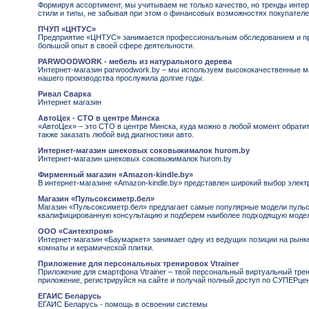
Формируя ассортимент, мы учитываем не только качество, но тренды интер
стили и типы, не забывая при этом о финансовых возможностях покупателе
ПЧУП «ЦНТУС»
Предприятие «ЦНТУС» занимается профессиональным обследованием и пр
большой опыт в своей сфере деятельности.
PARWOODWORK - мебель из натурального дерева
Интернет-магазин parwoodwork.by – мы используем высококачественные м
нашего производства прослужила долгие годы.
Ривал Сварка
Интернет магазин
АвтоЦех - СТО в центре Минска
«АвтоЦех» – это СТО в центре Минска, куда можно в любой момент обратит
также заказать любой вид диагностики авто.
Интернет-магазин шнековых соковыжималок hurom.by
Интернет-магазин шнековых соковыжималок hurom.by
Фирменный магазин «Amazon-kindle.by»
В интернет-магазине «Amazon-kindle.by» представлен широкий выбор элект
Магазин «Пульсоксиметр.бел»
Магазин «Пульсоксиметр.бел» предлагает самые популярные модели пульс
квалифицированную консультацию и подберем наиболее подходящую моде
ООО «Сантехпром»
Интернет-магазин «Баумаркет» занимает одну из ведущих позиции на рынке
комнаты и керамической плитки.
Приложение для персональных тренировок Vtrainer
Приложение для смартфона Vtrainer – твой персональный виртуальный трен
приложение, регистрируйся на сайте и получай полный доступ по СУПЕРце
ЕГАИС Беларусь
ЕГАИС Беларусь - помощь в освоении системы