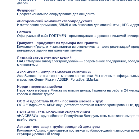
дверей.
Фудпроект
Профессиональное оборудование для общепита
«Негорельский комбинат хлебопродуктов»
Изготовление премиксов, БВМД и комбикормов для свиней, птиц, КРС и друг
Fortmen
Официальный сайт FORTMEN - производителя водонепроницаемой экипировк
Гранулит – продукция из мрамора или гранита
Компания «Гранулит» занимается изготовлением, а также реализацией прод
интерьеров зданий натуральным камнем.
Лидский завод электроизделий
ОАО «Лидский завод электроизделий» — современное предприятие, обла
мощностями.
АкваБизнес - интернет-магазин сантехники
АкваБизнес – это интернет-магазин сантехники. Мы являемся официальны
марок, как Gemy, Fixsen, АBBER, PortaSpa, 1Marka.
Нордит перетяжка мебели
Перетяжка мебели в Минске по низким ценам. Гарантия на работы 24 месяца
кресла и многое другое.
ООО «ГидроСталь КБМ» - поставка штоков и труб
ООО "ГидроСталь КБМ" осуществляет поставки штоков хромированных, тр
НА’СВЯЗИ - сеть магазинов смарт-техники
«НА СВЯЗИ» - крупнейшая в Республике Беларусь сеть магазинов смарт-те
всей стране.
Аркоис - поставщик трубопроводной арматуры
Компания «Аркоис» занимается поставкой трубопроводной и запорной арм
сертифицированный товар.