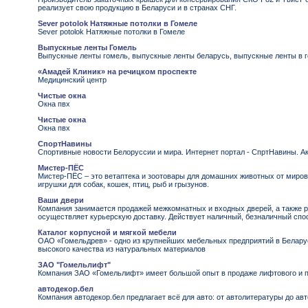
реализует свою продукцию в Беларуси и в странах СНГ.
Sever potolok Натяжные потолки в Гомеле
Sever potolok Натяжные потолки в Гомеле
Выпускные ленты Гомель
Выпускные ленты гомель, выпускные ленты беларусь, выпускные ленты в 
«Амадей Клиник» на речицком проспекте
Медицинский центр
Чистые окна
Окна пвх
Чистые окна
Окна пвх
СпортНавины
Спортивные новости Белоруссии и мира. Интернет портал - СпртНавины. А
Мистер-ПЁС
Мистер-ПЁС – это ветаптека и зоотовары для домашних животных от миров
игрушки для собак, кошек, птиц, рыб и грызунов.
Ваши двери
Компания занимается продажей межкомнатных и входных дверей, а также р
осуществляет курьерскую доставку. Действует наличный, безналичный спо
Каталог корпусной и мягкой мебели
ОАО «Гомельдрев» - одно из крупнейших мебельных предприятий в Белар
высокого качества из натуральных материалов
ЗАО "Гомельлифт"
Компания ЗАО «Гомельлифт» имеет большой опыт в продаже лифтового и 
автодекор.бел
Компания автодекор.бел предлагает всё для авто: от автолитературы до ав