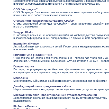
Компания Immergas специализируется на производстве и продаже итальянск
широкий выбор водонагревательного и отопительного оборудования.
ООО “Астраджет”
ООО "Астраджет" поставляет маркировочное и этикетировочное оборудован
промышленные робототехнические комплексы
Стоматологическая клиника «Доктор Смайл»
Стоматологический центр «Доктор Смайл» – гарантия восхитительной улыбк
и мы это понимаем!
Уладар | Uladar
В настоящее время УП «Борисовский комбинат хлебопродуктов» выпускает
высококвалифицированными специалистами с применением современных ит
International House
Английский язык для взрослых и детей. Подготовка к международным экзам
преподавателей.
ЕВРООПТИКА | EUROOPTICA
Очки для зрения, оправы для очков для женщин, оправы для очков для мужч
для зрения. Оптика в Минске, Солигорске, Слуцке каталог с ценами - «Евро
Галерея картин
Постеры, репродукции картин, багетное оформление, постеры на заказ, пост
постеры купить, постеры на стену, постеры для офиса, постеры для интерь
МедАвеню
Многопрофильный медицинский центр красоты и здоровья для всей семьи
Дизайн, разработка и продвижение сайтов
Маркетинговое агентство, предоставляющее комплекс услуг по интернет-уп
МакроИнжиниринг - проектирование и строительства зданий
Девелоперская компания «МакроИнжиниринг» занимается строительством, 
недвижимости.
PinSource Belarus