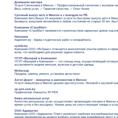
Домашние мастера
Услуги Сантехника в Минске.✅ Профессиональный сантехник с вызовом на
Весь спектр услуг. ✅ Гарантия качества. ✅ Опыт более
Срочный выкуп авто в Минске и c выездом по РБ
Компания Авто Выкуп 24 оказывает услуги по быстрому выкупу авто в Минс
Беларуси, выкупаем автомобили в любом состоянии не старше 20 лет, бы
Компания «Стройбат»
Компания «Стройбат» занимается строительством каркасных домов под кл
Напишем
Napishem.by - биржа студенческих работ и копирайтинга.
vyshki.by
Компания ООО «ЯнТранс» отличается многолетним опытом работы в сфер
всем, что необходимо для решения задачи клиента.
ЧТУП «Валерий и Компания»
ЧТУП «Валерий и Компания» — это cеконд-хенд, осуществляющий оптовую 
ассортименте модная женская, мужская и детская одежда.
Мобискар
Продажа, замена, ремонт, установка автостекол
Ангел Дорог - эвакуатор и шиномонтаж в Минске
Услуги эвакуатора в Минске дешево круглосуточно. Легковой и грузовой ш
xp-pen.com.by
Графические планшеты XP-PEN
Бюро ритуальных услуг
Агентство ритуальных услуг осуществляет организацию похорон в Минске 
время суток и без выходных. Низкие цены на сопутствующие товары и услу
ООО Адамантис
Компания ООО «Адамантис Плюс» реализует наиболее востребованные вид
нашем предприятии вы можете выбрать нужную вам конвейерную ленту и за