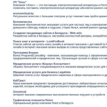
УП "Элос"
Компания «Элос» — это поставщик электротехнчиеской аппаратуры в Респ
позволить поставить электротехническую аппаратуру абсолютно разного на
economritual.by
Ритуальное агенство с большим спектром услуг поможет вам пройти время
Белхимчистка
Компания «Белхимчистка» оказывает услуги для частных лиц и корпоратив
домашнего обихода, ковров и подушек, стирке белья, мелкий ремонт одежд
Создание продающих сайтов в Беларуси - Web-artic
Разработка сайтов в Беларуси, настройка контекстной рекламы, копирайтин
Поиск книг в интернете - LookForBook
Список сайтов где купить книгу онлайн в интернет магазине с доставкой по
онлайн в интернет магазине можно выбрав из списка представленных сайто
Программа Бориус
Borius Program&Consulting - компания, оказывающая помощь с оформление
предпринимателей и юридических лиц. Организация лучшая в сфере соста
Юридические услуги «Бориус Консалтинг»
«Бориус Консалтинг» специализируется в оказании юридических услуг для 
Юридические услуги для бизнеса Legaltime
Широкий спектр услуг юридического характера в сфере корпоративного и д
КейТраст
Наша компания предлагает проведение достоверных лабораторных испытан
изделий, которые необходимы для успешного прохождения операционного и
Girominsk
интернет-магазин современных высококачественных игрушек и устройств
Графические планшеты Huion
Официальный дилер компании Huion в Беларуси.