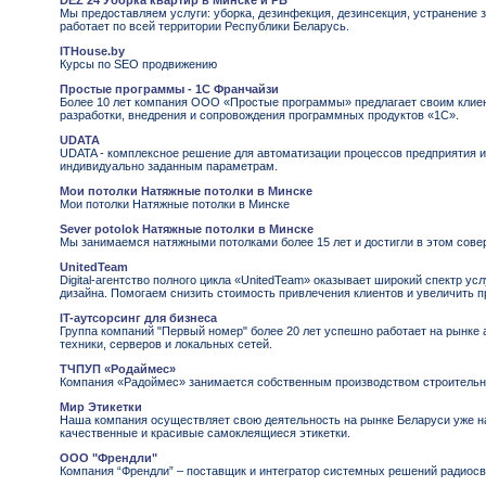
DEZ 24 Уборка квартир в Минске и РБ
Мы предоставляем услуги: уборка, дезинфекция, дезинсекция, устранение 
работает по всей территории Республики Беларусь.
ITHouse.by
Курсы по SEO продвижению
Простые программы - 1С Франчайзи
Более 10 лет компания ООО «Простые программы» предлагает своим клие
разработки, внедрения и сопровождения программных продуктов «1С».
UDATA
UDATA - комплексное решение для автоматизации процессов предприятия 
индивидуально заданным параметрам.
Мои потолки Натяжные потолки в Минске
Мои потолки Натяжные потолки в Минске
Sever potolok Натяжные потолки в Минске
Мы занимаемся натяжными потолками более 15 лет и достигли в этом сове
UnitedTeam
Digital-агентство полного цикла «UnitedTeam» оказывает широкий спектр ус
дизайна. Помогаем снизить стоимость привлечения клиентов и увеличить п
IT-аутсорсинг для бизнеса
Группа компаний "Первый номер" более 20 лет успешно работает на рынке
техники, серверов и локальных сетей.
ТЧПУП «Родаймес»
Компания «Радоймес» занимается собственным производством строительн
Мир Этикетки
Наша компания осуществляет свою деятельность на рынке Беларуси уже на
качественные и красивые самоклеящиеся этикетки.
ООО "Френдли"
Компания “Френдли” – поставщик и интегратор системных решений радиосв