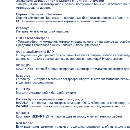
Эвакуация автомобилей в Минске с полной погрузкой
Эвакуация машин мотоциклов с полной погрузкой в Минске. Перевозка по Р
Автопомощь на дороге.
Сервис «Экспресс Платежи»
Сервис «Экспресс Платежи» — официальный агрегатор системы «Расчет» о
POS, банковскими платежными картами в режиме «онлайн».
Игробус
Интернет-магазин детских игрушек
ООО «Теотрансфер»
«Теотрансфер» – компания, которая специализируется на аренде автомобил
Предлагает транспорт эконом, бизнес и премиум класса.
ФрисландКампина БЛР
Официальный дистрибьютор компании FrieslandCampina, которая производи
используя только свежее молоко из северных провинций Нидерландов.
VOSK.BY
«VOSK.BY» - первый специализированный интернет-магазин косметики для
larado.by
Larado.by – интернет-магазин электротранспорта. В каталог магазина вклю
виды электротранспорта.
OLED.By
Магазин электронной и бытовой техники
Bazaka.by - интернет-магазин спецодежды
BAZAKA – это бренд, под которым компания ООО «Пинфешн» производит и
BAZAKA соответствует всем модным тенденциям и стандартам качества.
MEBART
Компания MEBART 13 лет производит авторскую качественную мебель.
Red Moose
Если вам нужны детские игрушки от ведущих производителей, вы можете пр