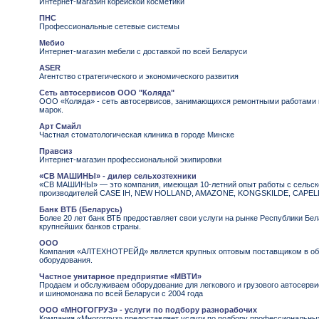
Интернет-магазин корейской косметики
ПНС
Профессиональные сетевые системы
Мебио
Интернет-магазин мебели с доставкой по всей Беларуси
ASER
Агентство стратегического и экономического развития
Сеть автосервисов ООО "Коляда"
ООО «Коляда» - сеть автосервисов, занимающихся ремонтными работами
марок.
Арт Смайл
Частная стоматологическая клиника в городе Минске
Правсиз
Интернет-магазин профессиональной экипировки
«СВ МАШИНЫ» - дилер сельхозтехники
«СВ МАШИНЫ» — это компания, имеющая 10-летний опыт работы с сельско
производителей CASE IH, NEW HOLLAND, AMAZONE, KONGSKILDE, CAPELLO,
Банк ВТБ (Беларусь)
Более 20 лет банк ВТБ предоставляет свои услуги на рынке Республики Бел
крупнейших банков страны.
ООО
Компания «АЛТЕХНОТРЕЙД» является крупных оптовым поставщиком в обла
оборудования.
Частное унитарное предприятие «МВТИ»
Продаем и обслуживаем оборудование для легкового и грузового автосерви
и шиномонажа по всей Беларуси с 2004 года
ООО «МНОГОГРУЗ» - услуги по подбору разнорабочих
Компания «Многогруз» предоставляет услуги по подбору профессиональны