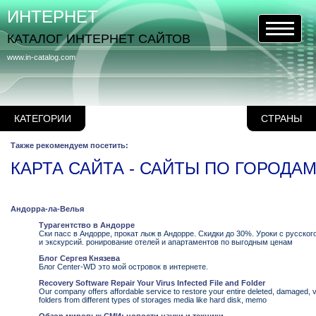
ИНТЕРНЕТ
КАТАЛОГ ИНТЕРНЕТ САЙТОВ
www.in-catalog.com
КАТЕГОРИИ
СТРАНЫ
Также рекомендуем посетить:
КАРТА САЙТА - САЙТЫ ПО ГОРОДА
Андорра-ла-Велья
Турагентство в Андорре
Ски пасс в Андорре, прокат лыж в Андорре. Скидки до 30%. Уроки с русск
и экскурсий. ронирование отелей и апартаментов по выгодным ценам
Блог Сергея Князева
Блог Center-WD это мой островок в интернете.
Recovery Software Repair Your Virus Infected File and Folder
Our company offers affordable service to restore your entire deleted, damaged, vi
folders from different types of storages media like hard disk, memo