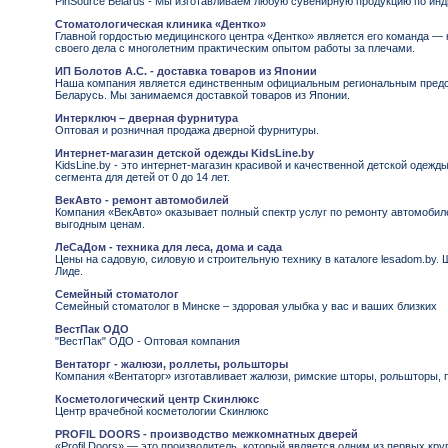
PinSource Belarus - Мы изготавливаем любую сувенирную продукцию по ин
Стоматологическая клиника «Дентко»
Главной гордостью медицинского центра «Дентко» является его команда 
своего дела с многолетним практическим опытом работы за плечами.
ИП Болотов А.С. - доставка товаров из Японии
Наша компания является единственным официальным региональным предст
Беларусь. Мы занимаемся доставкой товаров из Японии.
Интерключ – дверная фурнитура
Оптовая и розничная продажа дверной фурнитуры.
Интернет-магазин детской одежды KidsLine.by
KidsLine.by - это интернет-магазин красивой и качественной детской одежд
сегмента для детей от 0 до 14 лет.
ВекАвто - ремонт автомобилей
Компания «ВекАвто» оказывает полный спектр услуг по ремонту автомобил
выгодным ценам.
ЛеСаДом - техника для леса, дома и сада
Цены на садовую, силовую и строительную технику в каталоге lesadom.by.
Лиде.
Семейный стоматолог
Семейный стоматолог в Минске – здоровая улыбка у вас и ваших близких
ВестПак ОДО
"ВестПак" ОДО - Оптовая компания
Вентаторг - жалюзи, роллеты, рольшторы
Компания «Вентаторг» изготавливает жалюзи, римские шторы, рольшторы, п
Косметологический центр Скинлюкс
Центр врачебной косметологии Скинлюкс
PROFIL DOORS - производство межкомнатных дверей
«Profil Doors» — это производитель, который является одним из первых к