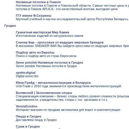
Натяжные потолки в Гомеле
Натяжные потолки в Гомеле и Гомельской области. Самые честные цены в 
потолки в Гомеле APLICA - это качественный монтаж, выгодная цена
ГГУ имени Ф.Скорины
Крупный учебный и научно-исследовательский центр Республики Беларусь.
Гродно
Гранитная мастерская Мир Камня
Изготовление изделий из натурального камня
Сникер Бар - кроссовки от ведущих мировых брендов
В магазинах SNEAKER BAR Вы найдете кроссовки от ведущих мировых брен
Подбор авто из Европы
Поиск и подбор авто из стран Евросоюза
Sever potolok Натяжные потолки в Гродно
Sever potolok Натяжные потолки в Гродно
spektr.digital
Digital-агенство
ЮнисТрейд – металлоконструкции в Беларуси
UnisTrade с 2010 года занимается производством металлоконструкций.
Белявский | Экономические споры
Специализация компании – бизнес споры любого уровня сложности (взыска
задолженности, учредительство, споры с гос. органами и т.п.).
VorotaGrodno
Интернет-магазин по продаже автоматики для ворот и комплектующих
Пицца в Гродно
Доставляем пиццу в Гродно
Суши в Гродно