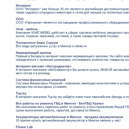
Интеррос
ООО "Интеррос" уже больше 20 лет является крупнейшим дистрибьютором 
также садового-огородного инвентаря и сетки для овощей на тепличные ко
ООО
ООО «Прогреем» является поставщиком профессионального оборудования 
Vivat - мебель
Компания VIVAT MEBEL работает в сфере торговли мебелью заводского про
кухни, спальни, прихожей, гостиной, а также товары бытовой техники.
Похоронное бюро Сакрум
Все виды ритуальных услуг в Минске и области
Нержавеющий крепеж
Первый в Беларуси интернет-магазин нержавеющего крепежа. На сайте ко
определиться с нужными размерами, отслеживать количество товара на ск
Интернет-магазин «Авторадиатор»
В интернет-магазине «AKSradiator.by» Вы можете купить ЛЮБОЙ автомобил
авто оптом и в розницу.
Система финансовых решений
Система Финансовых Решений – компания, имеющая многолетнюю и успешн
имущества на выгодных условиях.
Top.by
В интернет-магазине Top.by вы найдёте известные европейские бренды и п
Все работы по ремонту ГБЦ в Минске - БелГБЦ-Уручье
Мы выполним весь перечень работ по ремонту и восстановлению Вашей ГБ
сроки выполнения работы, гарантия, доставка по Минску.
Аккумуляторы автомобильные в Минске - продажа аккумуляторов
10 причин купить автомобильный аккумулятор в Минске именно у нас!
Flower Lab