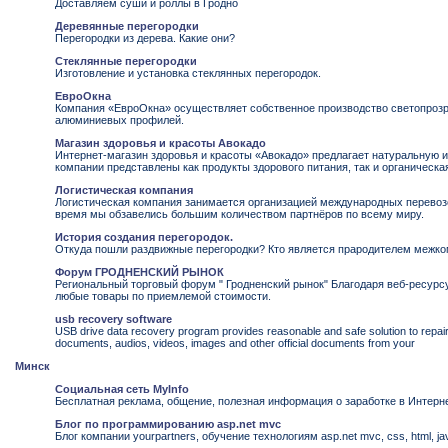
Доставляем суши и роллы в Гродно
Деревянные перегородки
Перегородки из дерева. Какие они?
Стеклянные перегородки
Изготовление и установка стеклянных перегородок.
ЕвроОкна
Компания «ЕвроОкна» осуществляет собственное производство светопрозр
алюминиевых профилей.
Магазин здоровья и красоты Авокадо
Интернет-магазин здоровья и красоты «Авокадо» предлагает натуральную 
компании представлены как продукты здорового питания, так и органическа
Логистическая компания
Логистическая компания занимается организацией международных перевозок
время мы обзавелись большим количеством партнёров по всему миру.
История создания перегородок.
Откуда пошли раздвижные перегородки? Кто является прародителем межко
Форум ГРОДНЕНСКИЙ РЫНОК
Региональный торговый форум " Гродненский рынок" Благодаря веб-ресурс
любые товары по приемлемой стоимости.
usb recovery software
USB drive data recovery program provides reasonable and safe solution to repair
documents, audios, videos, images and other official documents from your
Минск
Социальная сеть MyInfo
Бесплатная реклама, общение, полезная информация о заработке в Интерне
Блог по программированию asp.net mvc
Блог компании yourpartners, обучение технологиям asp.net mvc, css, html, j