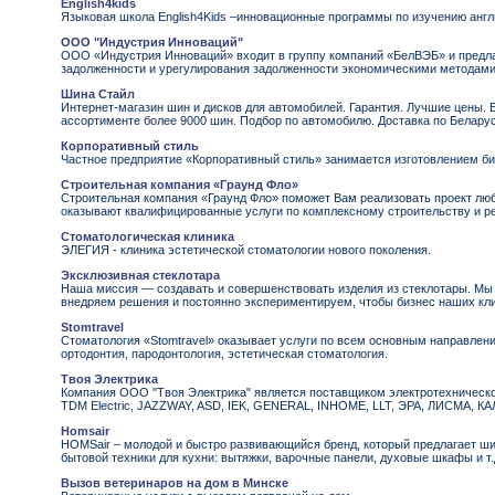
English4kids
Языковая школа English4Kids –инновационные программы по изучению англи
ООО "Индустрия Инноваций"
ООО «Индустрия Инноваций» входит в группу компаний «БелВЭБ» и предла
задолженности и урегулирования задолженности экономическими методами
Шина Стайл
Интернет-магазин шин и дисков для автомобилей. Гарантия. Лучшие цены. Б
ассортименте более 9000 шин. Подбор по автомобилю. Доставка по Беларус
Корпоративный стиль
Частное предприятие «‎Корпоративный стиль» занимается изготовлением би
Строительная компания «Граунд Фло»
Строительная компания «Граунд Фло» поможет Вам реализовать проект лю
оказывают квалифицированные услуги по комплексному строительству и р
Стоматологическая клиника
ЭЛЕГИЯ - клиника эстетической стоматологии нового поколения.
Эксклюзивная стеклотара
Наша миссия — создавать и совершенствовать изделия из стеклотары. Мы
внедряем решения и постоянно экспериментируем, чтобы бизнес наших кли
Stomtravel
Стоматология «Stomtravel» оказывает услуги по всем основным направления
ортодонтия, пародонтология, эстетическая стоматология.
Твоя Электрика
Компания ООО "Твоя Электрика" является поставщиком электротехническог
TDM Electric, JAZZWAY, ASD, IEK, GENERAL, INHOME, LLT, ЭРА, ЛИСМА,
Homsair
HOMSair – молодой и быстро развивающийся бренд, который предлагает ши
бытовой техники для кухни: вытяжки, варочные панели, духовые шкафы и т.
Вызов ветеринаров на дом в Минске