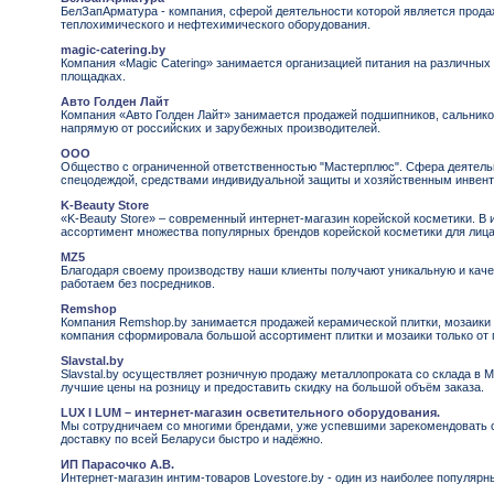
БелЗапАрматура - компания, сферой деятельности которой является прода
теплохимического и нефтехимического оборудования.
magic-catering.by
Компания «Magic Catering» занимается организацией питания на различны
площадках.
Авто Голден Лайт
Компания «Авто Голден Лайт» занимается продажей подшипников, сальнико
напрямую от российских и зарубежных производителей.
ООО
Общество с ограниченной ответственностью "Мастерплюс". Сфера деятельн
спецодеждой, средствами индивидуальной защиты и хозяйственным инвен
K-Beauty Store
«K-Beauty Store» – современный интернет-магазин корейской косметики. В
ассортимент множества популярных брендов корейской косметики для лица,
MZ5
Благодаря своему производству наши клиенты получают уникальную и кач
работаем без посредников.
Remshop
Компания Remshop.by занимается продажей керамической плитки, мозаики
компания сформировала большой ассортимент плитки и мозаики только от
Slavstal.by
Slavstal.by осуществляет розничную продажу металлопроката со склада в М
лучшие цены на розницу и предоставить скидку на большой объём заказа.
LUX I LUM – интернет-магазин осветительного оборудования.
Мы сотрудничаем со многими брендами, уже успевшими зарекомендовать 
доставку по всей Беларуси быстро и надёжно.
ИП Парасочко А.В.
Интернет-магазин интим-товаров Lovestore.by - один из наиболее популяр