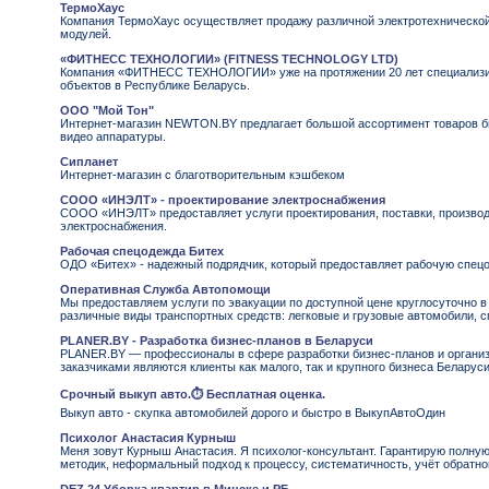
ТермоХаус
Компания ТермоХаус осуществляет продажу различной электротехнической
модулей.
«ФИТНЕСС ТЕХНОЛОГИИ» (FITNESS TECHNOLOGY LTD)
Компания «ФИТНЕСС ТЕХНОЛОГИИ» уже на протяжении 20 лет специализи
объектов в Республике Беларусь.
ООО "Мой Тон"
Интернет-магазин NEWTON.BY предлагает большой ассортимент товаров бы
видео аппаратуры.
Сипланет
Интернет-магазин с благотворительным кэшбеком
СООО «ИНЭЛТ» - проектирование электроснабжения
СООО «ИНЭЛТ» предоставляет услуги проектирования, поставки, производ
электроснабжения.
Рабочая спецодежда Битех
ОДО «Битех» - надежный подрядчик, который предоставляет рабочую спецо
Оперативная Служба Автопомощи
Мы предоставляем услуги по эвакуации по доступной цене круглосуточно 
различные виды транспортных средств: легковые и грузовые автомобили, с
PLANER.BY - Разработка бизнес-планов в Беларуси
PLANER.BY — профессионалы в сфере разработки бизнес-планов и органи
заказчиками являются клиенты как малого, так и крупного бизнеса Беларуси
Срочный выкуп авто.⏱ Бесплатная оценка.
Выкуп авто - скупка автомобилей дорого и быстро в ВыкупАвтоОдин
Психолог Анастасия Курныш
Меня зовут Курныш Анастасия. Я психолог-консультант. Гарантирую полну
методик, неформальный подход к процессу, систематичность, учёт обратно