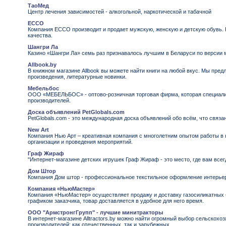
ТаоМед
Центр лечения зависимостей - алкогольной, наркотической и табачной
ECCO
Компания ECCO производит и продает мужскую, женскую и детскую обувь.
качества.
Шангри Ла
Казино «Шангри Ла» семь раз признавалось лучшим в Беларуси по версии
Allbook.by
В книжном магазине Allbook вы можете найти книги на любой вкус. Мы пре
произведения, литературные новинки.
Мебельбос
ООО «МЕБЕЛЬБОС» - оптово-розничная торговая фирма, которая специали
производителей.
Доска объявлений PetGlobals.com
PetGlobals.com - это международная доска объявлений обо всём, что связ
New Art
Компания Нью Арт – креативная компания с многолетним опытом работы в 
организации и проведения мероприятий.
Граф Жираф
"Интернет-магазине детских игрушек Граф Жираф - это место, где вам всег
Дом Штор
Компания Дом штор - профессиональное текстильное оформление интерьер
Компания «НьюМастер»
Компания «НьюМастер» осуществляет продажу и доставку газосиликатных б
графиком заказчика, товар доставляется в удобное для него время.
ООО "АрмстронгГрупп" - лучшие минитракторы
В интернет-магазине Alltractors.by можно найти огромный выбор сельскох
производителей: как отечественных, так и зарубежных.