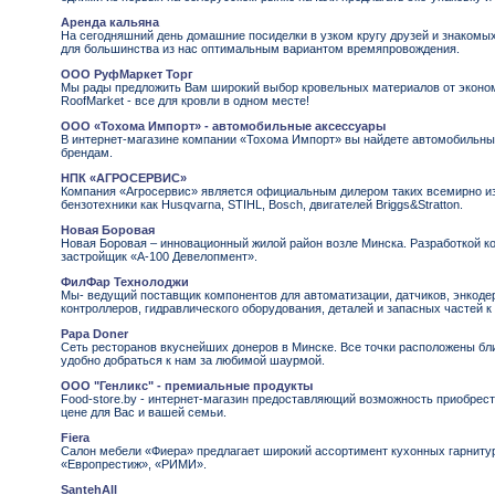
Аренда кальяна
На сегодняшний день домашние посиделки в узком кругу друзей и знакомы
для большинства из нас оптимальным вариантом времяпровождения.
ООО РуфМаркет Торг
Мы рады предложить Вам широкий выбор кровельных материалов от эконо
RoofMarket - все для кровли в одном месте!
ООО «Тохома Импорт» - автомобильные аксессуары
В интернет-магазине компании «Тохома Импорт» вы найдете автомобильн
брендам.
НПК «АГРОСЕРВИС»
Компания «Агросервис» является официальным дилером таких всемирно из
бензотехники как Husqvarna, STIHL, Bosch, двигателей Briggs&Stratton.
Новая Боровая
Новая Боровая – инновационный жилой район возле Минска. Разработкой к
застройщик «А-100 Девелопмент».
ФилФар Технолоджи
Мы- ведущий поставщик компонентов для автоматизации, датчиков, энкодер
контроллеров, гидравлического оборудования, деталей и запасных частей к
Papa Doner
Сеть ресторанов вкуснейших донеров в Минске. Все точки расположены бли
удобно добраться к нам за любимой шаурмой.
ООО "Генликс" - премиальные продукты
Food-store.by - интернет-магазин предоставляющий возможность приобрес
цене для Вас и вашей семьи.
Fiera
Салон мебели «Фиера» предлагает широкий ассортимент кухонных гарниту
«Европрестиж», «РИМИ».
SantehAll