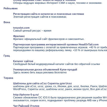
Обзор мировых СМИ: новости науки и техники
Обзоры ведущих мировых Интернет-СМИ о науке, технике и экономике.
Рейкьявик
Регистрация сайта в каталогах и поисковых системах
Элитная регистрация сайтов в поисковиках.
Вена
tvoyslot.com
Самый ценный ресурс – время
Фриланс
Фриланс официальный сайт фрилансеров и самозанятых.
Партнерская программа интерактивной орлянки HeadOrTail.com
Партнерская программа с оплатой за привлеченных игроков. +40 % от приб
перешедшими по вашему реферальному линку. +10 % от выигрыша пользов
Грац
Каталог сайтов
Свободный белый модерируемый каталог сайтов без обратной ссылки
Универсальная доска объявлений Купи-продай
Здесь можно бить ваша реклама безплатно
Тирана
Шаблоны для сайта uCoz Скрипты для Ucoz
шаблоны для uCoz, ucoz, уроки, cs, Иконки, для, ucoz, Кнопки, Ранги, Шабл
WordPress, Скрипты ucoz, шаблоны ucoz, ранги, иконки групп, Все для uCoz
http://iphone-5-g.ru/
Свежее обновление ОС IOS 6 было предназначено для решения ошибок Wi-Fi
оказывается, скорее всего, подкидывает проблему разряда АКБ как у iPhone
Чат Райский Уголок