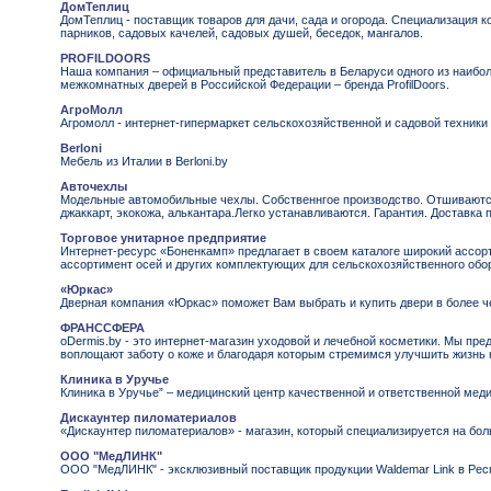
ДомТеплиц
ДомТеплиц - поставщик товаров для дачи, сада и огорода. Специализация к
парников, садовых качелей, садовых душей, беседок, мангалов.
PROFILDOORS
Наша компания – официальный представитель в Беларуси одного из наибо
межкомнатных дверей в Российской Федерации – бренда ProfilDoors.
АгроМолл
Агромолл - интернет-гипермаркет сельскохозяйственной и садовой техники
Berloni
Мебель из Италии в Berloni.by
Авточехлы
Модельные автомобильные чехлы. Собственнгое производство. Отшиваютс
джаккарт, экокожа, алькантара.Легко устанавливаются. Гарантия. Доставка 
Торговое унитарное предприятие
Интернет-ресурс «Боненкамп» предлагает в своем каталоге широкий ассорт
ассортимент осей и других комплектующих для сельскохозяйственного обо
«Юркас»
Дверная компания «Юркас» поможет Вам выбрать и купить двери в более че
ФРАНССФЕРА
oDermis.by - это интернет-магазин уходовой и лечебной косметики. Мы пре
воплощают заботу о коже и благодаря которым стремимся улучшить жизнь 
Клиника в Уручье
Клиника в Уручье” – медицинский центр качественной и ответственной мед
Дискаунтер пиломатериалов
«Дискаунтер пиломатериалов» - магазин, который специализируется на бо
ООО "МедЛИНК"
ООО "МедЛИНК" - эксклюзивный поставщик продукции Waldemar Link в Рес