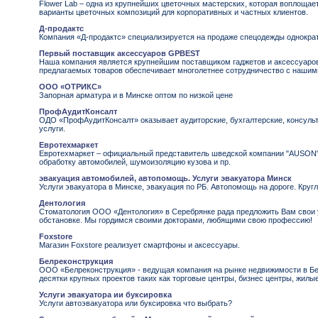
Flower Lab – одна из крупнейших цветочных мастерских, которая воплощае
варианты цветочных композиций для корпоративных и частных клиентов.
Д-продактс
Компания «Д-продактс» специализируется на продаже спецодежды однократ
Первый поставщик аксессуаров GPBEST
Наша компания является крупнейшим поставщиком гаджетов и аксессуаров
предлагаемых товаров обеспечивает многолетнее сотрудничество с нашим
OOO «ОТРИКС»
Запорная арматура и в Минске оптом по низкой цене
ПрофАудитКонсалт
ОДО «ПрофАудитКонсалт» оказывает аудиторские, бухгалтерские, консул
услуги.
Евротехмаркет
Евротехмаркет – официальный представитель шведской компании "AUSON"
обработку автомобилей, шумоизоляцию кузова и пр.
эвакуация автомобилей, автопомощь. Услуги эвакуатора Минск
Услуги эвакуатора в Минске, эвакуация по РБ. Автопомощь на дороге. Круг
Дентология
Стоматология ООО «Дентология» в Серебрянке рада предложить Вам свои у
обстановке. Мы гордимся своими докторами, любящими свою профессию!
Foxstore
Магазин Foxstore реализует смартфоны и аксессуары.
Белреконструкция
ООО «Белреконструкция» - ведущая компания на рынке недвижимости в Бе
десятки крупных проектов таких как торговые центры, бизнес центры, жилы
Услуги эвакуатора ии буксировка
Услуги автоэвакуатора или буксировка что выбрать?