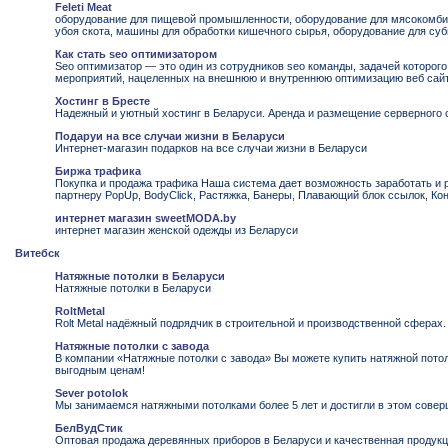
Feleti Meat
оборудование для пищевой промышленности, оборудование для мясокомбин
убоя скота, машины для обработки кишечного сырья, оборудование для су
Как стать seo оптимизатором
Seo оптимизатор — это один из сотрудников seo команды, задачей которого
мероприятий, нацеленных на внешнюю и внутреннюю оптимизацию веб сайт
Хостинг в Бресте
Надежный и уютный хостинг в Беларуси. Аренда и размещение серверного 
Подаруи на все случаи жизни в Беларуси
Интернет-магазин подарков на все случаи жизни в Беларуси
Биржа трафика
Покупка и продажа трафика Наша система дает возможность заработать и 
партнеру PopUp, BodyClick, Растяжка, Банеры, Плавающий блок ссылок, Ко
интернет магазин sweetMODA.by
интернет магазин женской одежды из Беларуси
Витебск
Натяжные потолки в Беларуси
Натяжные потолки в Беларуси
RoltMetal
Rolt Metal надёжный подрядчик в строительной и производственной сферах.
Натяжные потолки с завода
В компании «Натяжные потолки с завода» Вы можете купить натяжной потол
выгодным ценам!
Sever potolok
Мы занимаемся натяжными потолками более 5 лет и достигли в этом совер
БелВудСтик
Оптовая продажа деревянных приборов в Беларуси и качественная продук