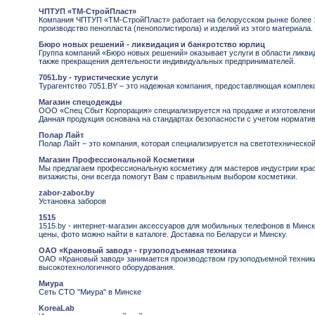
ЧПТУП «ТМ-СтройПласт»
Компания ЧПТУП «ТМ-СтройПласт» работает на белорусском рынке более 1
производство пенопласта (пенополистирола) и изделий из этого материала.
Бюро новых решений - ликвидация и банкротство юрлиц
Группа компаний «Бюро новых решений» оказывает услуги в области ликвид
также прекращения деятельности индивидуальных предпринимателей.
7051.by - туристические услуги
Турагентство 7051.BY – это надежная компания, предоставляющая комплек
Магазин спецодежды
ООО «Спец Сбыт Корпорация» специализируется на продаже и изготовлени
Данная продукция основана на стандартах безопасности с учетом норматив
Полар Лайт
Полар Лайт – это компания, которая специализируется на светотехническо
Магазин Профессиональной Косметики
Мы предлагаем профессиональную косметику для мастеров индустрии кра
визажисты, они всегда помогут Вам с правильным выбором косметики.
zabor-zabor.by
Установка заборов
1515
1515.by - интернет-магазин аксессуаров для мобильных телефонов в Минск
цены, фото можно найти в каталоге. Доставка по Беларуси и Минску.
ОАО «Крановый завод» - грузоподъемная техника
ОАО «Крановый завод» занимается производством грузоподъемной техники
высокотехнологичного оборудования.
Миура
Сеть СТО "Миура" в Минске
KoreaLab