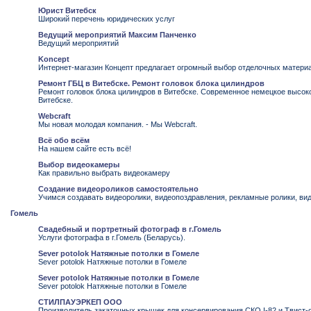
Юрист Витебск
Широкий перечень юридических услуг
Ведущий мероприятий Максим Панченко
Ведущий мероприятий
Koncept
Интернет-магазин Концепт предлагает огромный выбор отделочных материа
Ремонт ГБЦ в Витебске. Ремонт головок блока цилиндров
Ремонт головок блока цилиндров в Витебске. Современное немецкое высокот
Витебске.
Webcraft
Мы новая молодая компания. - Мы Webcraft.
Всё обо всём
На нашем сайте есть всё!
Выбор видеокамеры
Как правильно выбрать видеокамеру
Создание видеороликов самостоятельно
Учимся создавать видеоролики, видеопоздравления, рекламные ролики, ви
Гомель
Свадебный и портретный фотограф в г.Гомель
Услуги фотографа в г.Гомель (Беларусь).
Sever potolok Натяжные потолки в Гомеле
Sever potolok Натяжные потолки в Гомеле
Sever potolok Натяжные потолки в Гомеле
Sever potolok Натяжные потолки в Гомеле
СТИЛПАУЭРКЕП ООО
Производитель закаточных крышек для консервирования СКО I-82 и Твист-о