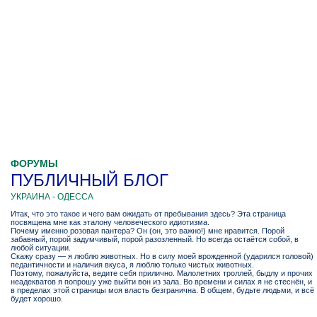
ФОРУМЫ
ПУБЛИЧНЫЙ БЛОГ
УКРАИНА - ОДЕССА
Итак, что это такое и чего вам ожидать от пребывания здесь? Эта страница
посвящена мне как эталону человеческого идиотизма.
Почему именно розовая пантера? Он (он, это важно!) мне нравится. Порой
забавный, порой задумчивый, порой разозленный. Но всегда остаётся собой, в
любой ситуации.
Скажу сразу — я люблю животных. Но в силу моей врожденной (ударился головой)
педантичности и наличия вкуса, я люблю только чистых животных.
Поэтому, пожалуйста, ведите себя прилично. Малолетних троллей, быдлу и прочих
неадекватов я попрошу уже выйти вон из зала. Во времени и силах я не стеснён, и
в пределах этой страницы моя власть безгранична. В общем, будьте людьми, и всё
будет хорошо.