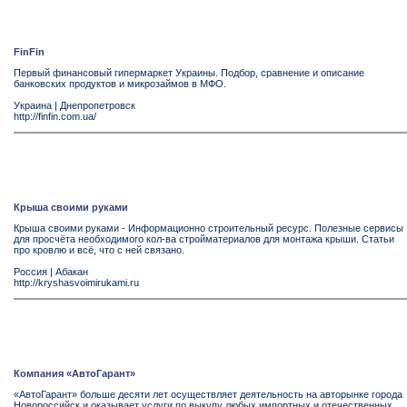
FinFin
Первый финансовый гипермаркет Украины. Подбор, сравнение и описание
банковских продуктов и микрозаймов в МФО.
Украина
|
Днепропетровск
http://finfin.com.ua/
Крыша своими руками
Крыша своими руками - Информационно строительный ресурс. Полезные сервисы
для просчёта необходимого кол-ва стройматериалов для монтажа крыши. Статьи
про кровлю и всё, что с ней связано.
Россия
|
Абакан
http://kryshasvoimirukami.ru
Компания «АвтоГарант»
«АвтоГарант» больше десяти лет осуществляет деятельность на авторынке города
Новороссийск и оказывает услуги по выкупу любых импортных и отечественных