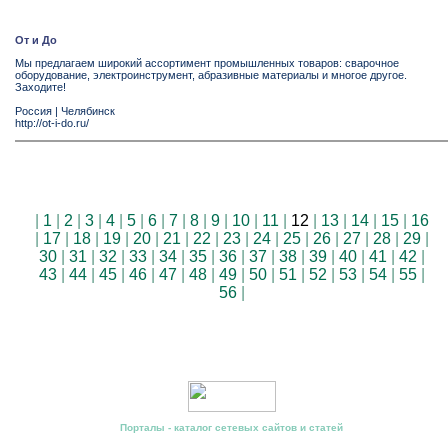
От и До
Мы предлагаем широкий ассортимент промышленных товаров: сварочное
оборудование, электроинструмент, абразивные материалы и многое другое.
Заходите!
Россия
|
Челябинск
http://ot-i-do.ru/
|
1
|
2
|
3
|
4
|
5
|
6
|
7
|
8
|
9
|
10
|
11
|
12
|
13
|
14
|
15
|
16
|
17
|
18
|
19
|
20
|
21
|
22
|
23
|
24
|
25
|
26
|
27
|
28
|
29
|
30
|
31
|
32
|
33
|
34
|
35
|
36
|
37
|
38
|
39
|
40
|
41
|
42
|
43
|
44
|
45
|
46
|
47
|
48
|
49
|
50
|
51
|
52
|
53
|
54
|
55
|
56
|
Порталы - каталог сетевых сайтов и статей