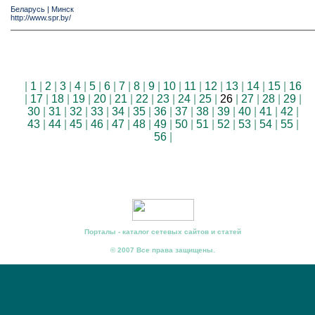
Беларусь
|
Минск
http://www.spr.by/
|
1
|
2
|
3
|
4
|
5
|
6
|
7
|
8
|
9
|
10
|
11
|
12
|
13
|
14
|
15
|
16
|
17
|
18
|
19
|
20
|
21
|
22
|
23
|
24
|
25
|
26
|
27
|
28
|
29
|
30
|
31
|
32
|
33
|
34
|
35
|
36
|
37
|
38
|
39
|
40
|
41
|
42
|
43
|
44
|
45
|
46
|
47
|
48
|
49
|
50
|
51
|
52
|
53
|
54
|
55
|
56
|
Порталы - каталог сетевых сайтов и статей
© 2007 Все права защищены.