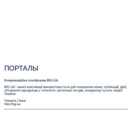
ПОРТАЛЫ
Комунікаційна платформа BIG.UA
BIG.UA - канал комунікації використовується для поширення новин, публікацій, ідей,
об’єднання однодумців у спільноти, організації заходів, координації зусиль людей
України.
Украина
|
Киев
http://big.ua