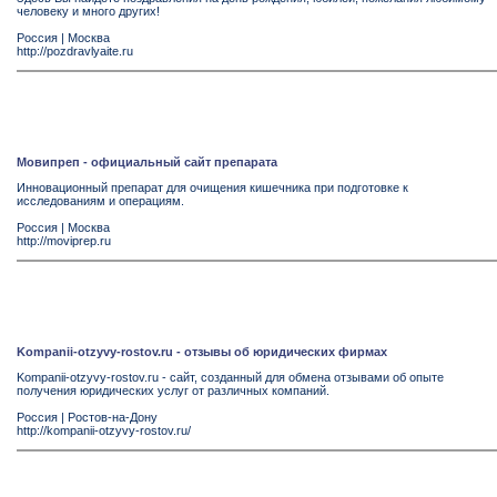
человеку и много других!
Россия
|
Москва
http://pozdravlyaite.ru
Мовипреп - официальный сайт препарата
Инновационный препарат для очищения кишечника при подготовке к
исследованиям и операциям.
Россия
|
Москва
http://moviprep.ru
Kompanii-otzyvy-rostov.ru - отзывы об юридических фирмах
Kompanii-otzyvy-rostov.ru - сайт, созданный для обмена отзывами об опыте
получения юридических услуг от различных компаний.
Россия
|
Ростов-на-Дону
http://kompanii-otzyvy-rostov.ru/