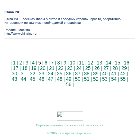
China INC
China INC - рассказываем о Китае и соседних странах, просто, оперативно,
интересно и со знанием необходимой специфики
Россия
|
Москва
http://www.chinainc.ru
|
1
|
2
|
3
|
4
|
5
|
6
|
7
|
8
|
9
|
10
|
11
|
12
|
13
|
14
|
15
|
16
|
17
|
18
|
19
|
20
|
21
|
22
|
23
|
24
|
25
|
26
|
27
|
28
|
29
|
30
|
31
|
32
|
33
|
34
|
35
|
36
|
37
|
38
|
39
|
40
|
41
|
42
|
43
|
44
|
45
|
46
|
47
|
48
|
49
|
50
|
51
|
52
|
53
|
54
|
55
|
56
|
Порталы - каталог сетевых сайтов и статей
© 2007 Все права защищены.