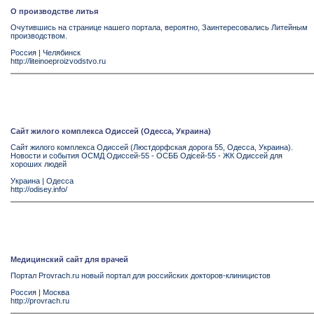
О производстве литья
Очутившись на странице нашего портала, вероятно, Заинтересовались Литейным
производством.
Россия
|
Челябинск
http://liteinoeproizvodstvo.ru
Сайт жилого комплекса Одиссей (Одесса, Украина)
Сайт жилого комплекса Одиссей (Люстдорфская дорога 55, Одесса, Украина).
Новости и события ОСМД Одиссей-55 - ОСББ Одiсей-55 - ЖК Одиссей для
хороших людей
Украина
|
Одесса
http://odisey.info/
Медицинский сайт для врачей
Портал Provrach.ru новый портал для российских докторов-клиницистов
Россия
|
Москва
http://provrach.ru