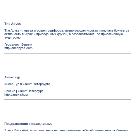
The Abyss
The Abyss - первая игровая платформа, позволяющая игрокам получать бонусы за
активность в играх и приведенных друзей, а разработчикам - за привлеченную
аудиторию.
Германия
|
Берлин
http://theabyss.com
Анекс тур
Анекс Тур в Санкт-Петербурге
Россия
|
Санкт Петербург
http://anex.shop/
Поздравления с праздниками
Здесь Вы найдёте поздравления на день рождения, юбилей, пожелания любимому