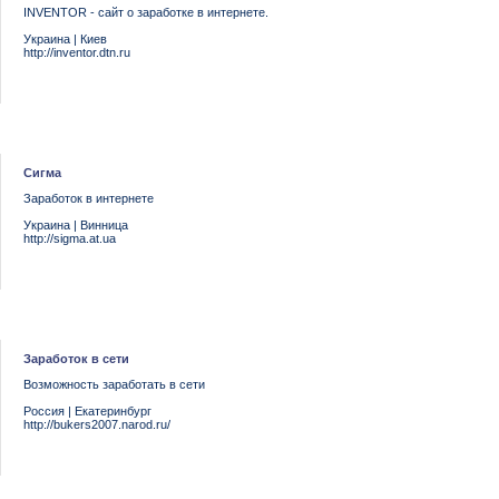
INVENTOR - сайт о заработке в интернете.
Украина
|
Киев
http://inventor.dtn.ru
Сигма
Заработок в интернете
Украина
|
Винница
http://sigma.at.ua
Заработок в сети
Возможность заработать в сети
Россия
|
Екатеринбург
http://bukers2007.narod.ru/