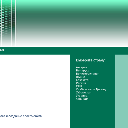
дам
Выберите страну:
Австрия
Беларусь
Великобритания
Грузия
Казахстан
Россия
США
Ст.-Винсент и Гренад.
Узбекистан
Украина
Франция
тка и создание своего сайта.