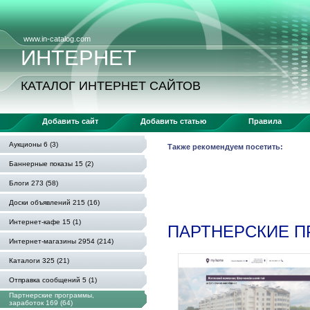
www.in-catalog.com
ИНТЕРНЕТ
КАТАЛОГ ИНТЕРНЕТ САЙТОВ
Добавить сайт
Добавить статью
Правила
Аукционы 6 (3)
Также рекомендуем посетить:
Баннерные показы 15 (2)
Блоги 273 (58)
Доски объявлений 215 (16)
Интернет-кафе 15 (1)
ПАРТНЕРСКИЕ П
Интернет-магазины 2954 (214)
Каталоги 325 (21)
Отправка сообщений 5 (1)
Партнерские программы,
заработок 169 (64)