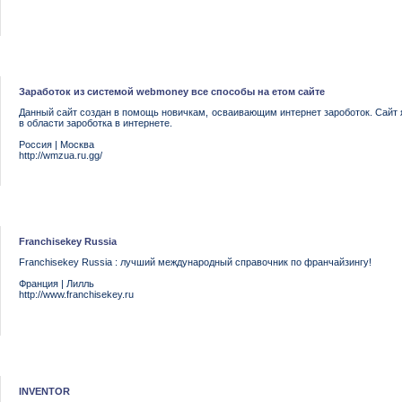
Зарaботок из системой webmoney все способы на етом сайте
Данный сайт создан в помощь новичкам, осваивающим интернет зароботок. Сайт 
в области зароботка в интернете.
Россия
|
Москва
http://wmzua.ru.gg/
Franchisekey Russia
Franchisekey Russia : лучший международный справочник по франчайзингу!
Франция
|
Лилль
http://www.franchisekey.ru
INVENTOR