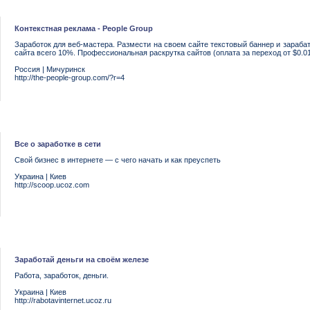
Контекстная реклама - People Group
Заработок для веб-мастера. Размести на своем сайте текстовый баннер и зараб
сайта всего 10%. Профессиональная раскрутка сайтов (оплата за переход от $0.01
Россия
|
Мичуринск
http://the-people-group.com/?r=4
Все о заработке в сети
Свой бизнес в интернете — с чего начать и как преуспеть
Украина
|
Киев
http://scoop.ucoz.com
Заработай деньги на своём железе
Работа, заработок, деньги.
Украина
|
Киев
http://rabotavinternet.ucoz.ru