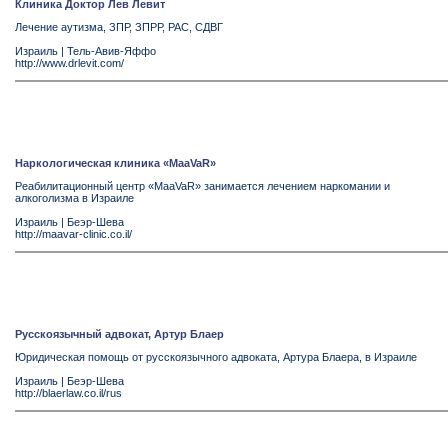
Клиника Доктор Лев Левит
Лечение аутизма, ЗПР, ЗПРР, РАС, СДВГ
Израиль
|
Тель-Авив-Яффо
http://www.drlevit.com/
Наркологическая клиника «MaaVaR»
Реабилитационный центр «MaaVaR» занимается лечением наркомании и
алкоголизма в Израиле
Израиль
|
Беэр-Шева
http://maavar-clinic.co.il/
Русскоязычный адвокат, Артур Блаер
Юридическая помощь от русскоязычного адвоката, Артура Блаера, в Израиле
Израиль
|
Беэр-Шева
http://blaerlaw.co.il/rus