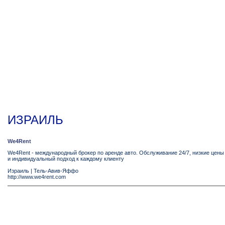
ИЗРАИЛЬ
We4Rent
We4Rent - международный брокер по аренде авто. Обслуживание 24/7, низкие цены
и индивидуальный подход к каждому клиенту
Израиль
|
Тель-Авив-Яффо
http://www.we4rent.com