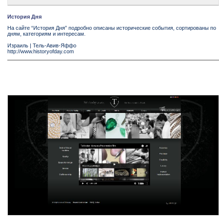
История Дня
На сайте “История Дня” подробно описаны исторические события, сортированы по
дням, категориям и интересам.
Израиль
|
Тель-Авив-Яффо
http://www.historyofday.com