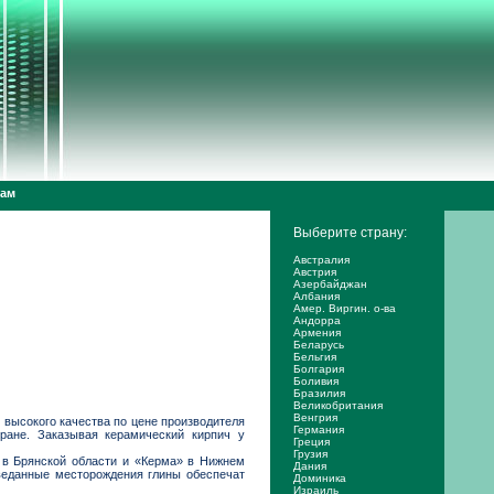
дам
Выберите страну:
Австралия
Австрия
Азербайджан
Албания
Амер. Виргин. о-ва
Андорра
Армения
Беларусь
Бельгия
Болгария
Боливия
Бразилия
Великобритания
Венгрия
 высокого качества по цене производителя
Германия
ране. Заказывая керамический кирпич у
Греция
Грузия
в Брянской области и «Керма» в Нижнем
Дания
зведанные месторождения глины обеспечат
Доминика
Израиль