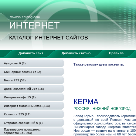
www.in-catalog.com
ИНТЕРНЕТ
КАТАЛОГ ИНТЕРНЕТ САЙТОВ
Добавить сайт
Добавить статью
Правила
Аукционы 6 (3)
Также рекомендуем посетить:
Баннерные показы 15 (2)
Блоги 273 (58)
Доски объявлений 215 (16)
Интернет-кафе 15 (1)
КЕРМА
Интернет-магазины 2954 (214)
РОССИЯ - НИЖНИЙ НОВГОРОД
Каталоги 325 (21)
Завод Керма - производитель керамиче
с доставкой по всей России. Компан
Отправка сообщений 5 (1)
официального дистрибьютора, вы сможе
Лицензиаром завода «Керма» являет
Партнерские программы,
Новгороде — вышел на отметку в 100 
заработок 169 (64)
производство более чем на 60 лет бесп