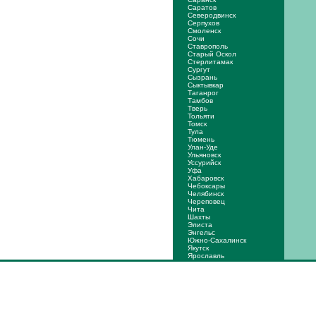
Саратов
Северодвинск
Серпухов
Смоленск
Сочи
Ставрополь
Старый Оскол
Стерлитамак
Сургут
Сызрань
Сыктывкар
Таганрог
Тамбов
Тверь
Тольяти
Томск
Тула
Тюмень
Улан-Уде
Ульяновск
Уссурийск
Уфа
Хабаровск
Чебоксары
Челябинск
Череповец
Чита
Шахты
Элиста
Энгельс
Южно-Сахалинск
Якутск
Ярослaвль