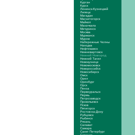
Курган
Курск
Ленинск-Кузнецкий
Липецк
Магадан
Магнитогорск
Майкоп
Махачкала
Мичуринск
Москва
Мурманск
Муром
Набережные Челны
Находка
Нефтекамск
Нижневартовск
Нижний Новгород
Нижний Тагил
Новокузнецк
Новомосковск
Новороссийск
Новосибирск
Омск
Орел
Оренбург
Орск
Пенза
Первоуральск
Пермь
Петрозаводск
Прокопьевск
Псков
Пятигорск
Ростов-на-Дону
Рубцовск
Рыбинск
Рязань
Салават
Самара
Санкт Петербург
Саранск