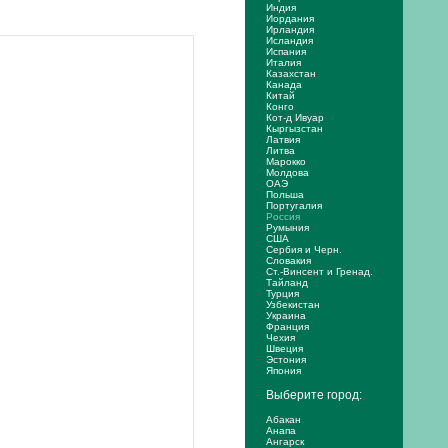
Индия
Иордания
Ирландия
Исландия
Испания
Италия
Казахстан
Канада
Китай
Конго
Кот-д Ивуар
Кыргызстан
Латвия
Литва
Марокко
Молдова
ОАЭ
Польша
Португалия
Россия
Румыния
США
Сербия и Черн.
Словакия
Ст.-Винсент и Гренад.
Тайланд
Турция
Узбекистан
Украина
Франция
Чехия
Швеция
Эстония
Япония
Выберите город:
Абакан
Анапа
Ангарск