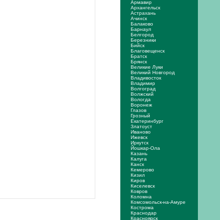
Армавир
Архангельск
Астрахань
Ачинск
Балаково
Барнаул
Белгород
Березники
Бийск
Благовещенск
Братск
Брянск
Великие Луки
Великий Новгород
Владивосток
Владимир
Волгоград
Волжский
Вологда
Воронеж
Глазов
Грозный
Екатеринбург
Златоуст
Иваново
Ижевск
Иркутск
Йошкар-Ола
Казань
Калуга
Канск
Кемерово
Кизил
Киров
Киселевск
Ковров
Коломна
Комсомольск-на-Амуре
Кострома
Краснодар
Красноярск