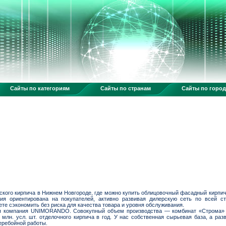
Сайты по категориям
Сайты по странам
Сайты по горо
ского кирпича в Нижнем Новгороде, где можно купить облицовочный фасадный кирпич
ия ориентирована на покупателей, активно развивая дилерскую сеть по всей ст
те сэкономить без риска для качества товара и уровня обслуживания.
ся компания UNIMORANDO. Совокупный объем производства — комбинат «Строма» 
млн. усл. шт. отделочного кирпича в год. У нас собственная сырьевая база, а ра
еребойной работы.