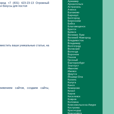
Армавир
ород +7 (831) 423-23-13 Огромный
Архангельск
 и бонусы для постоя
Астрахань
Ачинск
Балаково
Барнаул
Белгород
Березники
Бийск
Благовещенск
Братск
Брянск
Великие Луки
Великий Новгород
Владивосток
Владимир
зместить ваши уникальные статьи, на
Волгоград
Волжский
Вологда
Воронеж
Глазов
Грозный
Екатеринбург
Златоуст
Иваново
Ижевск
Иркутск
Йошкар-Ола
Казань
Калуга
Канск
ижением сайтов, создаем сайты,
Кемерово
Кизил
Киров
Киселевск
Ковров
Коломна
Комсомольск-на-Амуре
Кострома
Краснодар
Красноярск