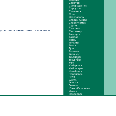
Саратов
Северодвинск
Серпухов
Смоленск
Сочи
Ставрополь
Старый Оскол
Стерлитамак
Сургут
Сызрань
ущества, а также тонкости и нюансы
Сыктывкар
Таганрог
Тамбов
Тверь
Тольяти
Томск
Тула
Тюмень
Улан-Уде
Ульяновск
Уссурийск
Уфа
Хабаровск
Чебоксары
Челябинск
Череповец
Чита
Шахты
Элиста
Энгельс
Южно-Сахалинск
Якутск
Ярослaвль