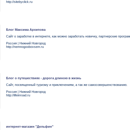
http://sitebyclick.ru
Блог Максима Архипова
Сайт о заработке в интернете, как можно заработать новичку, партнерские програ
Россия
|
Нижний Новгород
http://nemnogoobovsem.ru
Блог о путешествиях - дорога длиною в жизнь
Сайт, посвященный туризму и приключениям, а так же самосовершенствованию.
Россия
|
Нижний Новгород
http://lifeinroad.ru
интернет-магазин "Дельфин"