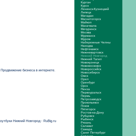
Курган
Курск
Ленинск-Кузнецкий
Липецк
Магадан
Магнитогорск
Майкоп
Махачкала
Мичуринск
Москва
Мурманск
Муром
Набережные Челны
Находка
Нефтекамск
Нижневартовск
Нижний Новгород
Нижний Тагил
Новокузнецк
Новомосковск
Новороссийск
 Продвижение бизнеса в интернете.
Новосибирск
Омск
Орел
Оренбург
Орск
Пенза
Первоуральск
Пермь
Петрозаводск
Прокопьевск
Псков
Пятигорск
Ростов-на-Дону
Рубцовск
Рыбинск
оутбуки Нижний Новгород - RuBig.ru
Рязань
Салават
Самара
Санкт Петербург
Саранск