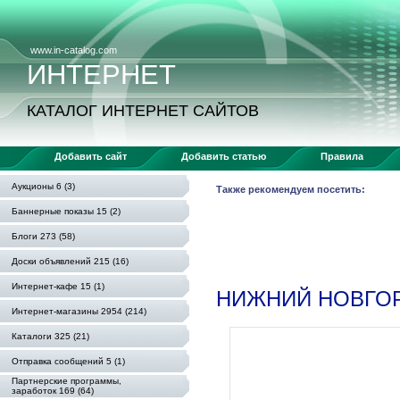
www.in-catalog.com
ИНТЕРНЕТ
КАТАЛОГ ИНТЕРНЕТ САЙТОВ
Добавить сайт
Добавить статью
Правила
Аукционы 6 (3)
Также рекомендуем посетить:
Баннерные показы 15 (2)
Блоги 273 (58)
Доски объявлений 215 (16)
Интернет-кафе 15 (1)
НИЖНИЙ НОВГОР
Интернет-магазины 2954 (214)
Каталоги 325 (21)
Отправка сообщений 5 (1)
Партнерские программы,
заработок 169 (64)