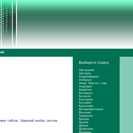
дам
Выберите страну:
Австралия
Австрия
Азербайджан
Албания
Амер. Виргин. о-ва
Андорра
Армения
Беларусь
Бельгия
Болгария
Боливия
Бразилия
Великобритания
Венгрия
Германия
Греция
ржке сайтов. Широкий выбор систем
Грузия
Дания
Доминика
Израиль