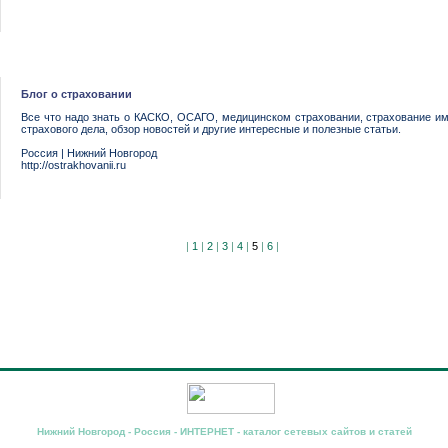
Блог о страховании
Все что надо знать о КАСКО, ОСАГО, медицинском страховании, страхование им
страхового дела, обзор новостей и другие интересные и полезные статьи.
Россия
|
Нижний Новгород
http://ostrakhovanii.ru
|
1
|
2
|
3
|
4
|
5
|
6
|
Нижний Новгород - Россия - ИНТЕРНЕТ - каталог сетевых сайтов и статей