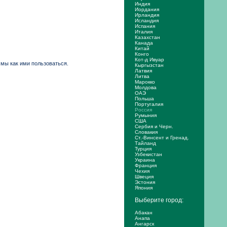
Индия
Иордания
Ирландия
Исландия
Испания
Италия
Казахстан
Канада
Китай
Конго
Кот-д Ивуар
ммы как ими пользоваться.
Кыргызстан
Латвия
Литва
Марокко
Молдова
ОАЭ
Польша
Португалия
Россия
Румыния
США
Сербия и Черн.
Словакия
Ст.-Винсент и Гренад.
Тайланд
Турция
Узбекистан
Украина
Франция
Чехия
Швеция
Эстония
Япония
Выберите город:
Абакан
Анапа
Ангарск