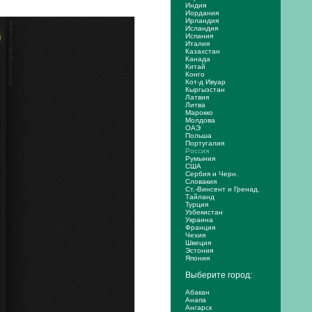
Индия
Иордания
Ирландия
Исландия
Испания
Италия
Казахстан
Канада
Китай
Конго
Кот-д Ивуар
Кыргызстан
Латвия
Литва
Марокко
Молдова
ОАЭ
Польша
Португалия
Россия
Румыния
США
Сербия и Черн.
Словакия
Ст.-Винсент и Гренад.
Тайланд
Турция
Узбекистан
Украина
Франция
Чехия
Швеция
Эстония
Япония
Выберите город:
Абакан
Анапа
Ангарск