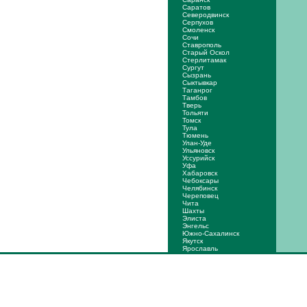
Саратов
Северодвинск
Серпухов
Смоленск
Сочи
Ставрополь
Старый Оскол
Стерлитамак
Сургут
Сызрань
Сыктывкар
Таганрог
Тамбов
Тверь
Тольяти
Томск
Тула
Тюмень
Улан-Уде
Ульяновск
Уссурийск
Уфа
Хабаровск
Чебоксары
Челябинск
Череповец
Чита
Шахты
Элиста
Энгельс
Южно-Сахалинск
Якутск
Ярослaвль