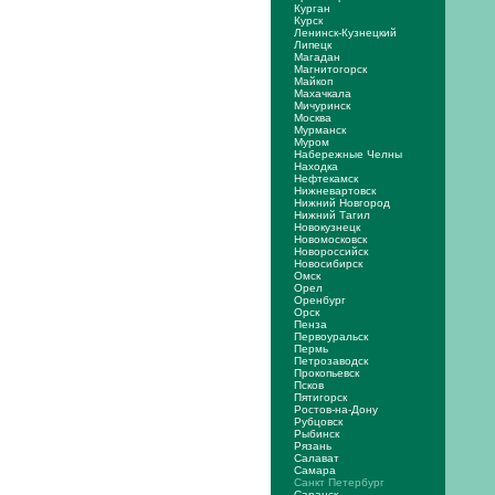
Курган
Курск
Ленинск-Кузнецкий
Липецк
Магадан
Магнитогорск
Майкоп
Махачкала
Мичуринск
Москва
Мурманск
Муром
Набережные Челны
Находка
Нефтекамск
Нижневартовск
Нижний Новгород
Нижний Тагил
Новокузнецк
Новомосковск
Новороссийск
Новосибирск
Омск
Орел
Оренбург
Орск
Пенза
Первоуральск
Пермь
Петрозаводск
Прокопьевск
Псков
Пятигорск
Ростов-на-Дону
Рубцовск
Рыбинск
Рязань
Салават
Самара
Санкт Петербург
Саранск