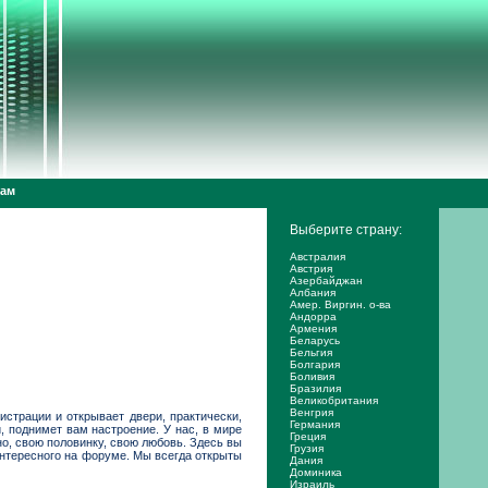
дам
Выберите страну:
Австралия
Австрия
Азербайджан
Албания
Амер. Виргин. о-ва
Андорра
Армения
Беларусь
Бельгия
Болгария
Боливия
Бразилия
Великобритания
Венгрия
истрации и открывает двери, практически,
Германия
, поднимет вам настроение. У нас, в мире
Греция
но, свою половинку, свою любовь. Здесь вы
Грузия
 интересного на форуме. Мы всегда открыты
Дания
Доминика
Израиль