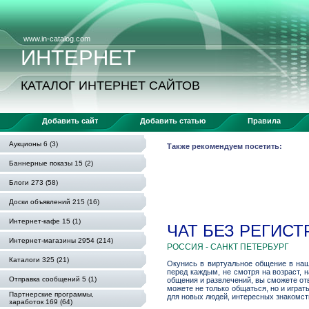
www.in-catalog.com
ИНТЕРНЕТ
КАТАЛОГ ИНТЕРНЕТ САЙТОВ
Добавить сайт
Добавить статью
Правила
Аукционы 6 (3)
Также рекомендуем посетить:
Баннерные показы 15 (2)
Блоги 273 (58)
Доски объявлений 215 (16)
Интернет-кафе 15 (1)
ЧАТ БЕЗ РЕГИСТ
Интернет-магазины 2954 (214)
РОССИЯ - САНКТ ПЕТЕРБУРГ
Каталоги 325 (21)
Окунись в виртуальное общение в наше
перед каждым, не смотря на возраст, 
Отправка сообщений 5 (1)
общения и развлечений, вы сможете отв
можете не только общаться, но и играт
Партнерские программы,
для новых людей, интересных знакомст
заработок 169 (64)