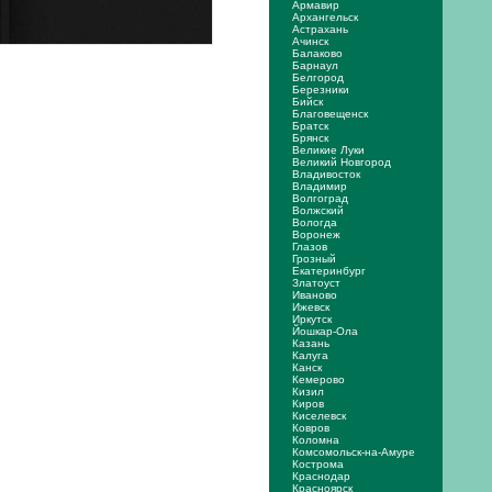
Армавир
Архангельск
Астрахань
Ачинск
Балаково
Барнаул
Белгород
Березники
Бийск
Благовещенск
Братск
Брянск
Великие Луки
Великий Новгород
Владивосток
Владимир
Волгоград
Волжский
Вологда
Воронеж
Глазов
Грозный
Екатеринбург
Златоуст
Иваново
Ижевск
Иркутск
Йошкар-Ола
Казань
Калуга
Канск
Кемерово
Кизил
Киров
Киселевск
Ковров
Коломна
Комсомольск-на-Амуре
Кострома
Краснодар
Красноярск