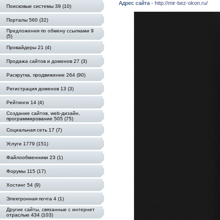
Адрес сайта -
http://mir-bez-okon.ru/
Поисковые системы 39 (10)
Порталы 560 (32)
Предложения по обмену ссылками 9
(5)
Провайдеры 21 (4)
Продажа сайтов и доменов 27 (3)
Раскрутка, продвижение 264 (90)
Регистрация доменов 13 (3)
Рейтинги 14 (4)
Создание сайтов, web-дизайн,
программирование 505 (75)
Социальная сеть 17 (7)
Услуги 1779 (151)
Файлообменники 23 (1)
Форумы 115 (17)
Хостинг 54 (9)
Электронная почта 4 (1)
Другие сайты, связанные с интернет
отраслью 434 (103)